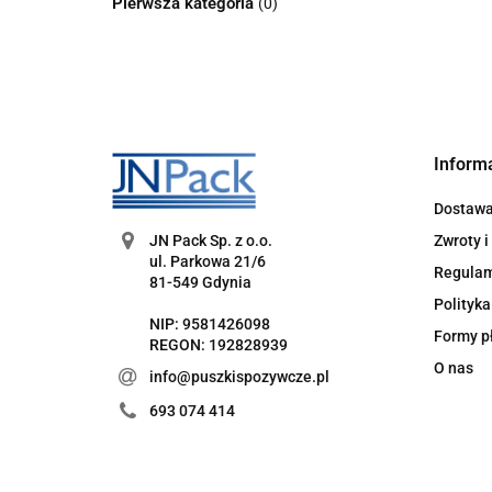
Pierwsza kategoria
(0)
Inform
Dostaw
Zwroty i
JN Pack Sp. z o.o.
ul. Parkowa 21/6
Regula
81-549 Gdynia
Polityka
NIP: 9581426098
Formy p
REGON: 192828939
O nas
info@puszkispozywcze.pl
693 074 414