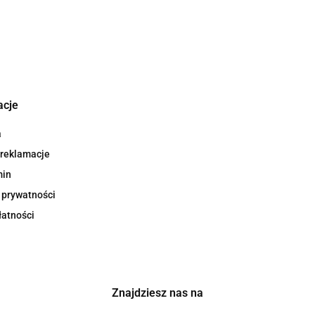
acje
a
 reklamacje
min
 prywatności
łatności
Znajdziesz nas na