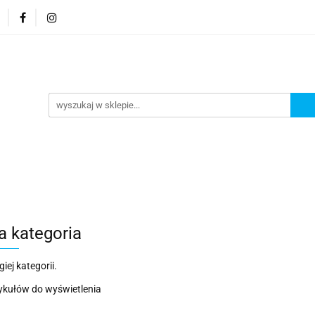
Rozmiary
Wieczka i zakrętki
Oferta paletowa
a i zakrętki
Oferta paletowa
Zamykarki
O na
a kategoria
iej kategorii.
ykułów do wyświetlenia