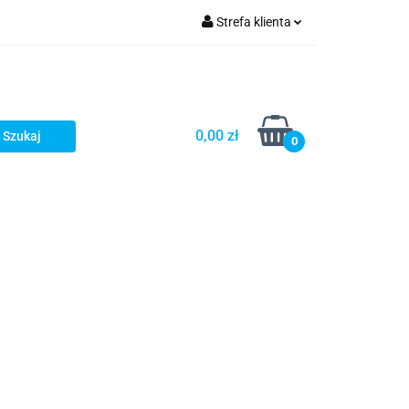
Strefa klienta
Zamykarki
Zaloguj się
Zarejestruj się
Formularz kontaktowy
0,00 zł
0
s
Kontakt