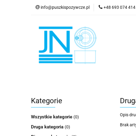
info@puszkispozywcze.pl
+48 693 074 414
Puszki spożywcze
O nas
Kontakt
Puszki spożywcze
Rozmiary
Wieczk
Kategorie
Drug
Opis drug
Wszystkie kategorie
(0)
Brak art
Druga kategoria
(0)