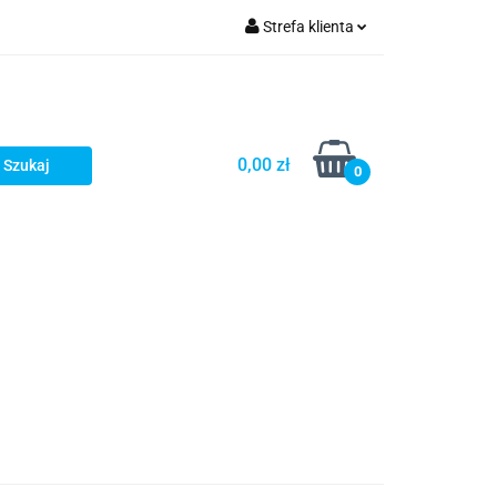
Strefa klienta
Zamykarki
Zaloguj się
Zarejestruj się
Formularz kontaktowy
0,00 zł
0
s
Kontakt