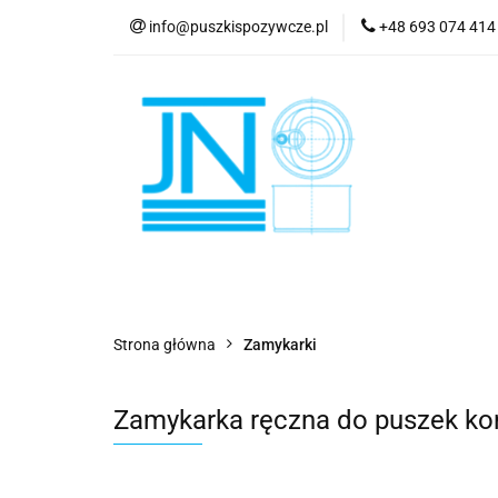
info@puszkispozywcze.pl
+48 693 074 414
Puszki spożywcze
O nas
Kontakt
Puszki spożywcze
Rozmiary
Wieczk
Strona główna
Zamykarki
Zamykarka ręczna do puszek k