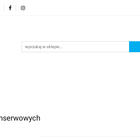
Rozmiary
Wieczka i zakrętki
Oferta paletowa
a i zakrętki
Oferta paletowa
Zamykarki
O na
onserwowych