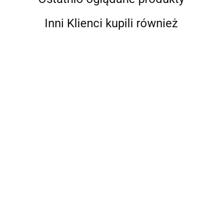
Inni Klienci kupili również
Puszka spożywcza do
Puszka spożywcza do
konserw 99/96x82 580g /
konserw 99/96x47 300g /
1815 szt./1 paleta
2691 szt. /1 paleta
4356.00
3498.30