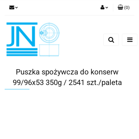
(
0
)
Zaloguj się
Zarejestruj się
Formularz kontaktowy
Puszka spożywcza do konserw
99/96x53 350g / 2541 szt./paleta